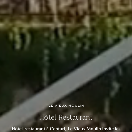
le vieux moulin
Hôtel Restaurant
ACCUEIL
Hôtel-restaurant à Centuri, Le Vieux Moulin invite les
HÔTEL