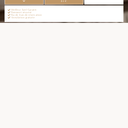
84 €
Meilleur Tarif Garanti
Paiement sécurisé
Pas de frais de réservation
Annulation gratuite
LE VIEUX
MOULIN
Idéalement niché à l’écart de la route, loin de la foule
bruyante et des plages encombrées, l’hôtel restaurant
Le Vieux Moulin jouit d'un calme exceptionnel.
Accordez-vous une pause dans ce havre de paix et
profitez du spectacle généreux offert quotidiennement
par la nature. Depuis de nombreuses années, la
demeure et son équipe vous proposent de mêler
cadre unique, accueil charmant, qualité des mets et
service irréprochable.