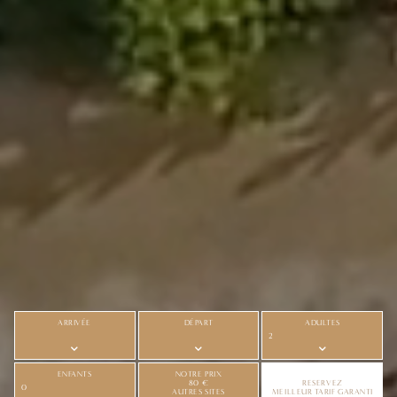
ARRIVÉE
DÉPART
ADULTES
NOTRE PRIX
ENFANTS
80 €
RESERVEZ
AUTRES SITES
MEILLEUR TARIF GARANTI