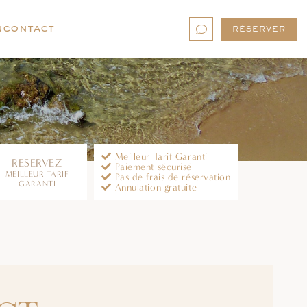
n
contact
FERMER
Meilleur Tarif Garanti
RESERVEZ
Paiement sécurisé
MEILLEUR TARIF
Pas de frais de réservation
GARANTI
Annulation gratuite