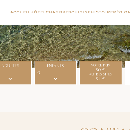
1
accueil
hôtel
chambres
cuisine
histoire
régio
8
5
22
29
5
ADULTES
ENFANTS
NOTRE PRIX
80 €
AUTRES SITES
84 €