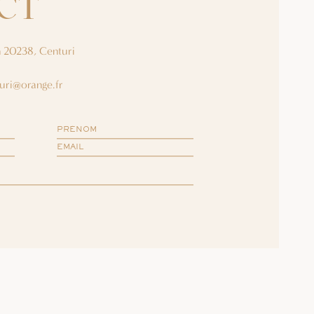
CT
n 20238, Centuri
uri@orange.fr