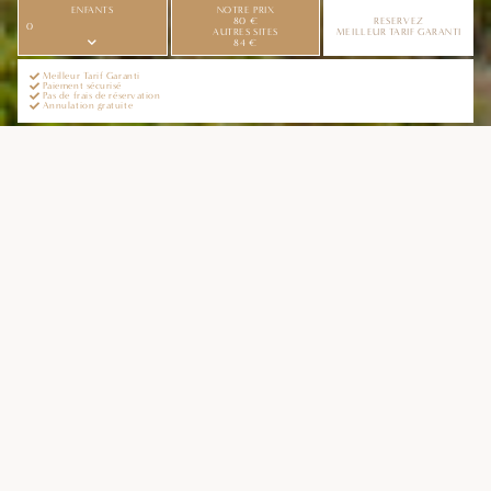
NOTRE PRIX
ENFANTS
80 €
RESERVEZ
AUTRES SITES
MEILLEUR TARIF GARANTI
84 €
Meilleur Tarif Garanti
Paiement sécurisé
Pas de frais de réservation
Annulation gratuite
LE PETIT
VILLAGE DE
CENTURI
À 60 km de Bastia et à l’écart de la route, Centuri est
le point de chute parfait pour faire le tour du Cap
Corse. Depuis ce havre de paix peu fréquenté, surtout
hors saison, les conditions sont idéales pour profiter
de la nature et faire une vraie pause pour soi-même.