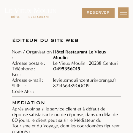
FERMER
éditeur du site web
Nom / Organisation
Hôtel Restaurant Le Vieux
:
Moulin
Adresse postale :
Le Vieux Moulin , 20238 Centuri
Téléphone :
0495356015
Fax :
Adresse e-mail :
levieuxmoulincenturi@orange.fr
SIRET :
82146648900019
Code APE :
mediation
Après avoir saisi le service client et à défaut de
réponse satisfaisante ou de réponse, dans un délai de
60 jours, le client peut saisir le Médiateur du
Tourisme et du Voyage, dont les coordonnées figurent
ci-après :