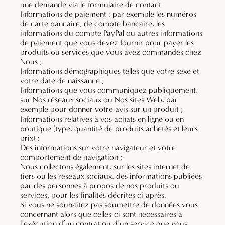
une demande via le formulaire de contact
ACCUEIL
Informations de paiement : par exemple les numéros
de carte bancaire, de compte bancaire, les
HÔTEL
informations du compte PayPal ou autres informations
de paiement que vous devez fournir pour payer les
CHAMBRES
produits ou services que vous avez commandés chez
Nous ;
Informations démographiques telles que votre sexe et
CUISINE
votre date de naissance ;
Informations que vous communiquez publiquement,
HISTOIRE
sur Nos réseaux sociaux ou Nos sites Web, par
exemple pour donner votre avis sur un produit ;
RÉGION
Informations relatives à vos achats en ligne ou en
boutique (type, quantité de produits achetés et leurs
prix) ;
CONTACT
Des informations sur votre navigateur et votre
comportement de navigation ;
Nous collectons également, sur les sites internet de
tiers ou les réseaux sociaux, des informations publiées
par des personnes à propos de nos produits ou
services, pour les finalités décrites ci-après.
Si vous ne souhaitez pas soumettre de données vous
concernant alors que celles-ci sont nécessaires à
l’exécution d’un contrat ou d’un service que vous