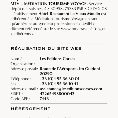
MTV – MEDIATION TOURISME VOYAGE
, Service
dépôt des saisines, CS 30958, 75383 PARIS CEDEX 08
L'établissement
Hôtel-Restaurant Le Vieux Moulin
est
adhérent à la Médiation Tourisme Voyage en tant
qu'adhérent au syndicat professionnel « UMIH »
dûment référencé sur le site
www.mtv.travel
à l'onglet
« adhérents ».
réalisation du site web
Nom /
Les Editions Corses
Organisation :
Adresse postale
Route de l'Aéroport , Im Guidoni
:
20290
Téléphone :
+33 (0)4 95 36 30 01
Fax :
+33 (0)4 95 36 10 41
Adresse e-mail :
assistance@leseditionscorses.com
SIRET :
42265498800043
Code APE :
744B
hébergement